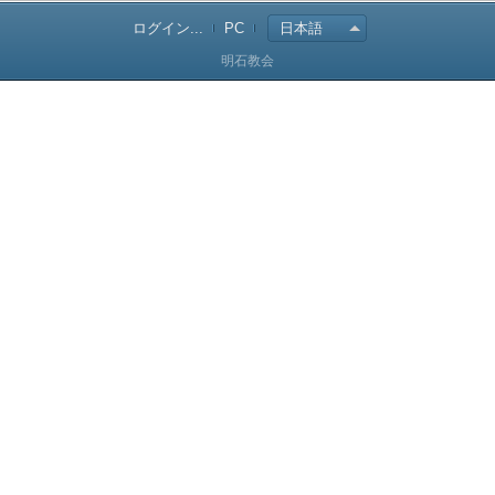
ログイン...
PC
日本語
明石教会