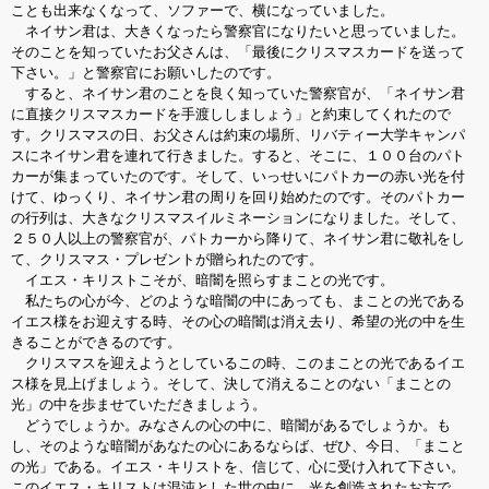
ことも出来なくなって、ソファーで、横になっていました。
ネイサン君は、大きくなったら警察官になりたいと思っていました。
そのことを知っていたお父さんは、「最後にクリスマスカードを送って
下さい。」と警察官にお願いしたのです。
すると、ネイサン君のことを良く知っていた警察官が、「ネイサン君
に直接クリスマスカードを手渡ししましょう」と約束してくれたので
す。クリスマスの日、お父さんは約束の場所、リバティー大学キャンパ
スにネイサン君を連れて行きました。すると、そこに、１００台のパト
カーが集まっていたのです。そして、いっせいにパトカーの赤い光を付
けて、ゆっくり、ネイサン君の周りを回り始めたのです。そのパトカー
の行列は、大きなクリスマスイルミネーションになりました。そして、
２５０人以上の警察官が、パトカーから降りて、ネイサン君に敬礼をし
て、クリスマス・プレゼントが贈られたのです。
イエス・キリストこそが、暗闇を照らすまことの光です。
私たちの心が今、どのような暗闇の中にあっても、まことの光である
イエス様をお迎えする時、その心の暗闇は消え去り、希望の光の中を生
きることができるのです。
クリスマスを迎えようとしているこの時、このまことの光であるイエ
ス様を見上げましょう。そして、決して消えることのない「まことの
光」の中を歩ませていただきましょう。
どうでしょうか。みなさんの心の中に、暗闇があるでしょうか。も
し、そのような暗闇があなたの心にあるならば、ぜひ、今日、「まこと
の光」である。イエス・キリストを、信じて、心に受け入れて下さい。
このイエス・キリストは混沌とした世の中に、光を創造されたお方で