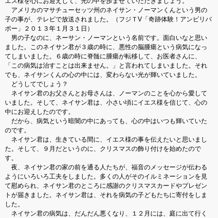
エス様を心にお迎えして、光の中を歩ませていただきましょう。
アメリカのマサチューセッツ州のネイサン・ノーマンくんという男の
子の事が、テレビで放送されました。（フジＴV「奇跡体験！アンビリバ
ボー」２０１３年１月３１日）
男の子なのに、ネーサン・ノーマンという名前です。面白いなと思い
ました。このネイサン君が３歳の時に、悪性の脳腫瘍という病気になっ
てしまいました。６歳の時に脊髄に腫瘍が転移して、お医者さんに、
「この病気は治すことは出来ません。」と言われてしまいました。それ
でも、ネイサンくんの心の中には、変わらない光が輝いていました。
どうしてでしょう？
ネイサン君のお父さんとお母さんは、ノーマンのことを心から愛して
いました。そして、ネイサン君は、小さい頃にイエス様を信じて、心の
中にお迎えしたのです。
だから、病気という暗闇の中にあっても、心の中はいつも輝いていた
のです。
ネイサン君は、生きている間に、イエス様の事を伝えたいと思いまし
た。そして、９月だというのに、クリスマスの飾り付けを始めたので
す。
夜、ネイサン君の家の前を通る人たちが、福音のメッセージが伝わる
ようにいろいろ工夫をしました。多くの人がそのイルミネーションを見
て慰められ、ネイサン君のところに感謝のクリスマスカードやプレゼン
トが届きました。ネイサン君は、それを病気の子どもたちに寄付をしま
した。
ネイサン君の病気は、だんだん悪くなり、１２月には、庭に出て行く