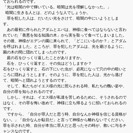
ておられるのです。
「光は暗闇の中で輝いている。暗闇は光を理解しなかった。」
暗闇に生きる人とは、どのような人でしょうか。
罪を犯した人は、だいたい光をさけて、暗闇の中にいようとしま
す。
あの最初に作られたアダムとエバは、神様に食べてはならないと言わ
れていた「善悪を知る知識の木」から実を取って食べてしまいました。
その後、神様がエデンの園に来られて、「どこにいるのか？」とアダム
を呼ばれました。ところが、罪を犯したアダムは、光を避けるように、
園の木の間に隠れてしまったのです。
庭の石をひっくり返したことがありますか。
石を、ひっくり返すと、その虫はどうしますか？
石をひっくり返すと、石の下にいた虫が、必死になって穴の中の暗いと
ころに隠れようとします。そのように、罪を犯した人は、光から逃げ
て、暗闇へと隠れようとするのです。
そして、私たちがイエス様の光に照らされる時、私たちの醜い姿や、
自分の罪を知らされるのです。
しかし、それは、イエス様が私達を苦しめるために、そうされるので
はなく、その罪を悔い改めて、神様に立ち帰るように招いておられるの
です。
ですから、「自分が罪人だと思う時、自分なんか神様を信じる資格が
ない。」「自分なんか駄目だ」と言って神様から離れないでください。
罪を示された時、自分が本当に罪人だと思ったその時が、救いに与るチ
ャンスなのです。