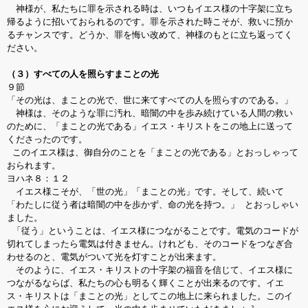
神様が、私たちに罪を示される時は、いつもイエス様の十字架に立ち
帰るように招いておられるのです。罪を示された時こそが、救いに預か
るチャンスです。どうか、罪を悔い改めて、神様のもとに立ち返ってく
ださい。
（３）すべての人を照らすまことの光
９節
「その光は、まことの光で、世に来てすべての人を照らすのである。」
神様は、そのような罪に汚れ、暗闇の中を歩み続けている人間の救い
のために、「まことの光である」イエス・キリストをこの地上に送って
くださったのです。
このイエス様は、御自分のことを「まことの光である」とおっしゃって
おられます。
ヨハネ８：１２
イエス様こそが、「世の光」「まことの光」です。そして、続いて
「わたしに従う者は暗闇の中を歩かず、命の光を持つ。」 とおっしゃい
ました。
「従う」ということは、イエス様につながることです。電気のコードが
切れてしまったら電気は付きません。けれども、そのコードをつなぎ合
わせるのと、電気がついて光を灯すことが出来ます。
そのように、イエス・キリストの十字架の福音を信じて、イエス様に
つながるならば、私たちの心も明るく輝くことが出来るのです。イエ
ス・キリストは「まことの光」としてこの地上に来られました。このイ