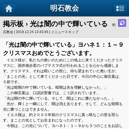
明石教会
掲示板
› 光は闇の中で輝いている
明
石教会 | 2019.12.24 13:43:45 |
メニュースキップ
「光は闇の中で輝いている」ヨハネ１：１～９
クリスマスおめでとうございます。
イエス様が、私たちの救いのためにこの地上に来てくださったクリス
マスに、国井雄歩君のバプテスマ式が行われることを心から感謝しま
す。クリスマス、それは暗いこの世に、待ち望まれていた救い主が、
「まことの光」として来てくださった日です。今日の中心に御言葉は、
５節です。
「光は暗闇の中で輝いている。暗闇は光を理解しなかった。」
この御言葉は、口語訳聖書では、こう訳されています。
「光は闇の中に輝いている。そして、闇はこれに勝たなかった。」
光が、輝くと一瞬にして、闇は消え去ります。そして、どんな暗闇も
光に勝つことはできません。
イエス様は、約２０００年前のクリスマスに真っ暗なこの世を照ら
す、まことの光としてお生まれになったのです。
今朝は、この光について、ヨハネ１：１～９から３つのことをお話し