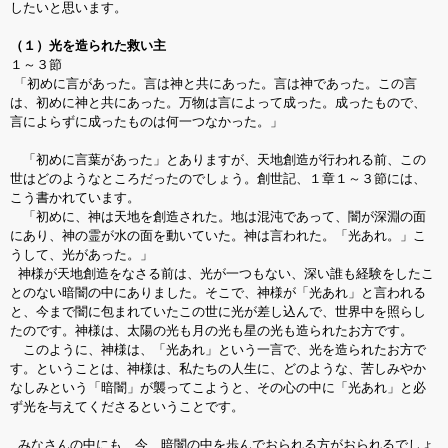
したいと思います。
（１）光を造られた救い主
１～３節
「初めに言があった。言は神と共にあった。言は神であった。この言
は、初めに神と共にあった。万物は言によって成った。成ったもので、
言によらずに成ったものは何一つなかった。」
「初めに言葉があった」とありますが、天地創造が行われる前、この
世はどのようなところだったのでしょう。創世記、１章１～３節には、
こう書かれています。
「初めに、神は天地を創造された。地は混沌であって、闇が深淵の面
にあり、神の霊が水の面を動いていた。神は言われた。「光あれ。」こ
うして、光があった。」
神様が天地創造をなさる前は、光が一つもない、深い誰も経験をしたこ
とのない暗闇の中にありました。そこで、神様が「光あれ」と言われる
と、今まで闇に包まれていたこの世に光が差し込んで、世界中を照らし
たのです。神様は、太陽の光も月の光も星の光も造られたお方です。
このように、神様は、「光あれ」という一言で、光を造られたお方で
す。ということは、神様は、私たちの人生に、どのような、苦しみやか
なしみという「暗闇」が襲ってこようと、その心の中に「光あれ」と必
ず光を与えてくださるということです。
みなさんの中にも、今、暗闇の中を歩んでおられる方がおられるでしょ