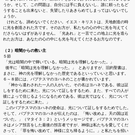
うか。そして、この問題は、自分には手に負えないし、誰に頼ったもど
うすることも出来ないと、失望したりあきらめてしまってはいないでし
ょうか。
けれども、諦めないでください。イエス・キリストは、天地創造の時
に光を創造された方です。そのお方が、私たちの心の中に光を与えてく
ださらないはずがありません。「光あれ」と一言でこの地上に光を造ら
れたお方は、あなたの心の中にも光を与えてくださるお方なのです。
（２）暗闇からの救い主
５節
「光は暗闇の中で輝いている。暗闇は光を理解しなかった。」
後半に「暗闇は光を理解しなかった。」 とありますが、旧約聖書は、
まさに、神の光を理解しなかった歴史であるといっていいと思います。
６～８節には、バプテスマのヨハネのことが書かれています。
「神から遣わされた一人の人がいた。その名はヨハネである。彼は証
しをするために来た。光について証しをするため、また、すべての人が
彼によって信じるようになるためである。彼は光ではなく、光について
証しをするために来た。」
このバプテスマのヨハネの使命は、光について証しをするためでした。
そして、バプテスマのヨハネが伝えたのは、「悔い改めよ。天の国は近
づいた。」（マタイ３：２）というメッセージです。バプテスマのヨハ
ネはメシア預言をした最後の預言者ですが、神様は私たちを愛してくだ
さって、「罪を悔い改めて、神様に立ち帰るように。」と私たちを招い