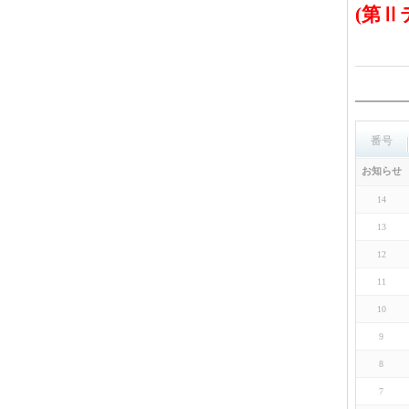
(
第Ⅱ
番号
お知らせ
14
13
12
11
10
9
8
7