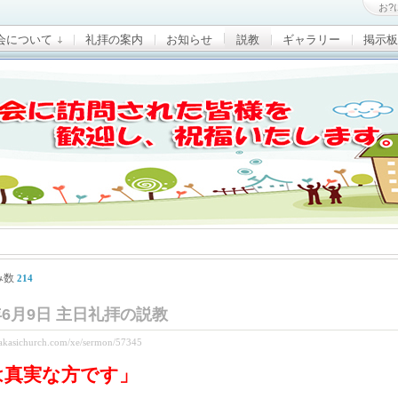
お?
会について
礼拝の案内
お知らせ
説教
ギャラリー
掲示板
み数
214
9年6月9日 主日礼拝の説教
.akasichurch.com/xe/sermon/57345
は真実な方です
」