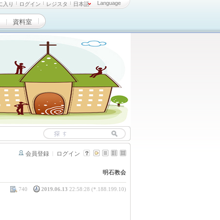
Language
に入り
ログイン
レジスタ
日本語
資料室
会員登録
ログイン
明石教会
740
2019.06.13
22:58:28 (*.188.199.10)