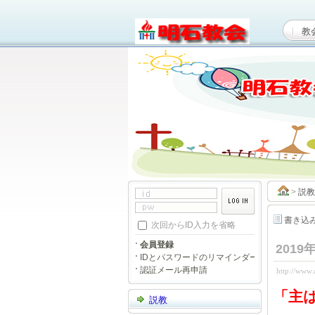
教
>
説教
書き込
次回からID入力を省略
会員登録
201
IDとパスワードのリマインダー
認証メール再申請
http://www
「
主
説教