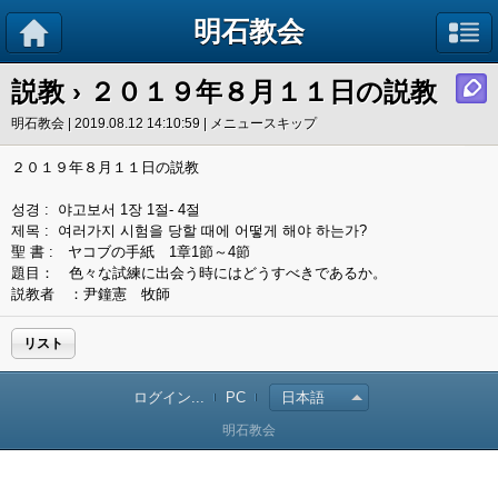
明石教会
説教
› ２０１９年８月１１日の説教
明石教会 | 2019.08.12 14:10:59 |
メニュースキップ
２０１９年８月１１日の説教
성경 : 야고보서 1장 1절- 4절
제목 : 여러가지 시험을 당할 때에 어떻게 해야 하는가?
聖 書 : ヤコブの手紙 1章1節～4節
題目： 色々な試練に出会う時にはどうすべきであるか。
説教者 ：尹鐘憲 牧師
リスト
ログイン...
PC
日本語
明石教会