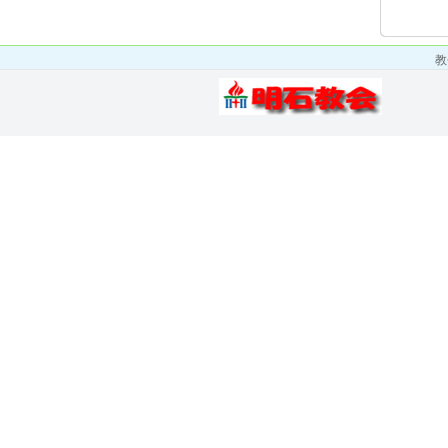
教
Layout Design by SunooTC