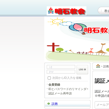
教
>
説教
次回からID入力を省略
認証
会員登録
IDとパスワードのリマインダー
認証メー
認証メール再申請
※申請の
説教