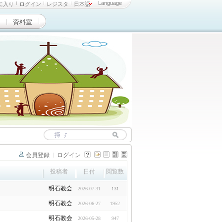
Language
に入り
ログイン
レジスタ
日本語
資料室
会員登録
ログイン
投稿者
日付
閲覧数
明石教会
2026-07-31
131
明石教会
2026-06-27
1952
明石教会
2026-05-28
947