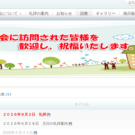
お?
会について
礼拝の案内
お知らせ
説教
ギャラリー
掲示板
み数
213
タイトル
２０２６年８月２日 礼拝
２０２６年６月２８日 主日の礼拝案内
2026年５月３１日