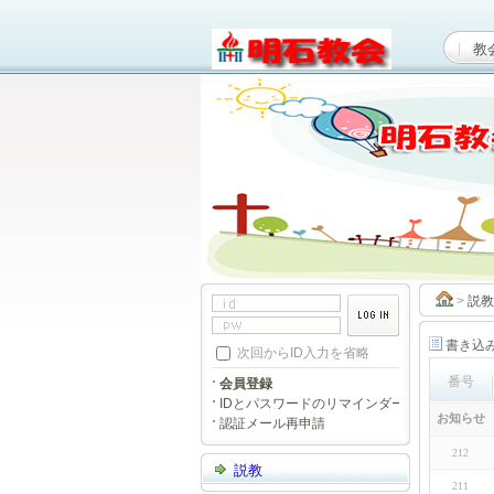
教
>
説教
書き込
次回からID入力を省略
番号
会員登録
IDとパスワードのリマインダー
お知らせ
認証メール再申請
212
説教
211