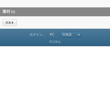
添付
[1]
リスト
ログイン...
PC
日本語
明石教会